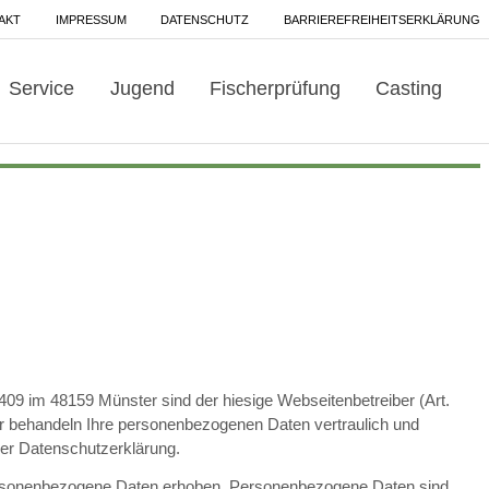
AKT
IMPRESSUM
DATENSCHUTZ
BARRIEREFREIHEITSERKLÄRUNG
Service
Jugend
Fischerprüfung
Casting
. 409 im 48159 Münster sind der hiesige Webseitenbetreiber (Art.
 behandeln Ihre personenbezogenen Daten vertraulich und
ser Datenschutzerklärung.
ersonenbezogene Daten erhoben. Personenbezogene Daten sind