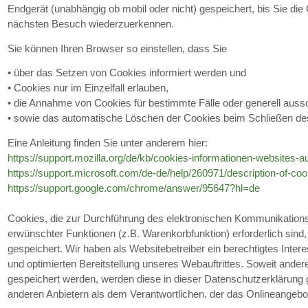
Endgerät (unabhängig ob mobil oder nicht) gespeichert, bis Sie di
nächsten Besuch wiederzuerkennen.
Sie können Ihren Browser so einstellen, dass Sie
• über das Setzen von Cookies informiert werden und
• Cookies nur im Einzelfall erlauben,
• die Annahme von Cookies für bestimmte Fälle oder generell auss
• sowie das automatische Löschen der Cookies beim Schließen des
Eine Anleitung finden Sie unter anderem hier:
https://support.mozilla.org/de/kb/cookies-informationen-websites-
https://support.microsoft.com/de-de/help/260971/description-of-coo
https://support.google.com/chrome/answer/95647?hl=de
Cookies, die zur Durchführung des elektronischen Kommunikations
erwünschter Funktionen (z.B. Warenkorbfunktion) erforderlich sind
gespeichert. Wir haben als Websitebetreiber ein berechtigtes Inter
und optimierten Bereitstellung unseres Webauftrittes. Soweit ander
gespeichert werden, werden diese in dieser Datenschutzerklärung 
anderen Anbietern als dem Verantwortlichen, der das Onlineangebot